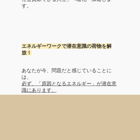
す。
エネルギーワークで潜在意識の荷物を解
放！
あなたが今、問題だと感じていることに
は、
必ず、「原因となるエネルギー」が潜在意
識にあります。
たとえば、あなたが気付いていない潜在意
識にある荷物、
家系や過去生、人間関係の不要な繋がり、
身体や心に付着しているネガティブなエネ
ルギーなどを指します。