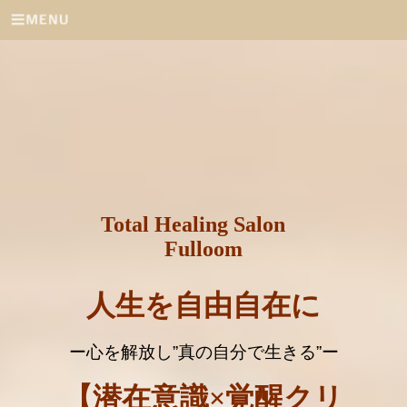
Total Healing Salon
Fulloom
人生を自由自在に
ー心を解放し
”
真の自分で生きる
”
ー
【潜在意識×覚醒クリ