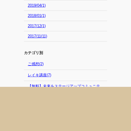
2019/04(1)
2018/01(1)
2017/12(1)
2017/11(11)
カテゴリ別
ご感想(2)
レイキ講座(7)
【無料】未来をステージアップコミュニテ
ィ FBグループ(3)
ワンネスクリアリング講座(2)
Total Healing Salon Fuloom